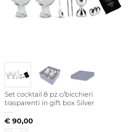
Piatto fondo LIBERTY
Piatto LIBERTY - vers.B
€
19,50
€
17,50
Set cocktail 8 pz c/bicchieri
trasparenti in gift box Silver
€
90,00
Set cocktail 8 pz c/bicchieri trasparenti in gift box Silve