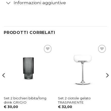
PRODOTTI CORRELATI
Aggiungi
Aggiungi
alla lista
alla lista
dei
dei
desideri
desideri
Set 2 bicchieri bibita/long
Set 2 ciotole gelato
drink GRIGIO
TRASPARENTE
€
30,00
€
32,00
AGGIUNGI AL CARRELLO
AGGIUNGI AL CARRELLO