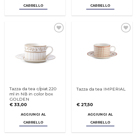
Aggiungi
Aggiungi
alla lista
alla lista
dei
dei
desideri
desideri
Tazza da tea c/piat.220
Tazza da tea IMPERIAL
ml in NB in color box
GOLDEN
€
33,00
€
27,50
AGGIUNGI AL
AGGIUNGI AL
CARRELLO
CARRELLO