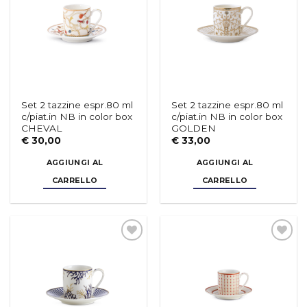
desideri
desideri
Set 2 tazzine espr.80 ml
Set 2 tazzine espr.80 ml
c/piat.in NB in color box
c/piat.in NB in color box
CHEVAL
GOLDEN
€
30,00
€
33,00
AGGIUNGI AL
AGGIUNGI AL
CARRELLO
CARRELLO
Aggiungi
Aggiungi
alla lista
alla lista
dei
dei
desideri
desideri