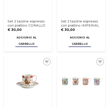
Set 2 tazzine espresso
Set 2 tazzine espresso
con piattino CORALLO
con piattino IMPERIAL
€
30,00
€
30,00
AGGIUNGI AL
AGGIUNGI AL
CARRELLO
CARRELLO
Aggiungi
Aggiungi
alla lista
alla lista
dei
dei
desideri
desideri
Set 2 tazzine espresso
Set 4 mug in porcellana