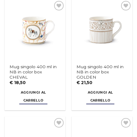
Aggiungi
Aggiungi
alla lista
alla lista
dei
dei
desideri
desideri
Mug singolo 400 ml in
Mug singolo 400 ml in
NB in color box
NB in color box
CHEVAL
GOLDEN
€
18,50
€
21,50
AGGIUNGI AL
AGGIUNGI AL
CARRELLO
CARRELLO
Aggiungi
Aggiungi
alla lista
alla lista
dei
dei