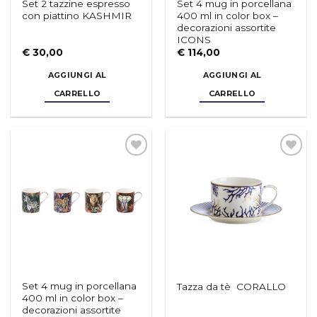
con piattino KASHMIR
400 ml in color box –
decorazioni assortite
ICONS
€
30,00
€
114,00
AGGIUNGI AL
AGGIUNGI AL
CARRELLO
CARRELLO
Aggiungi
Aggiungi
alla lista
alla lista
dei
dei
desideri
desideri
Set 4 mug in porcellana
Tazza da tè CORALLO
400 ml in color box –
decorazioni assortite
SAUVAGE