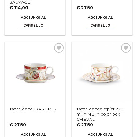
€
114,00
€
27,50
AGGIUNGI AL
AGGIUNGI AL
CARRELLO
CARRELLO
Aggiungi
Aggiungi
alla lista
alla lista
dei
dei
desideri
desideri
Tazza da tea c/piat.220
Tazza da tè KASHMIR
ml in NB in color box
CHEVAL
€
27,50
€
27,50
AGGIUNGI AL
AGGIUNGI AL
CARRELLO
CARRELLO