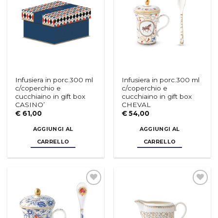
dei
dei
desideri
desideri
Infusiera in porc.300 ml
Infusiera in porc.300 ml
c/coperchio e
c/coperchio e
cucchiaino in gift box
cucchiaino in gift box
CASINO’
CHEVAL
€
61,00
€
54,00
Piatto fondo LIBERTY
Piatto LIBERTY - vers.B
AGGIUNGI AL
AGGIUNGI AL
€
19,50
€
17,50
CARRELLO
CARRELLO
Aggiungi
Aggiungi
alla lista
alla lista
dei
dei
desideri
desideri