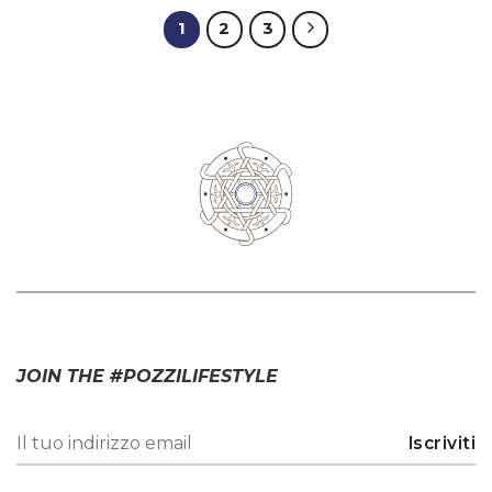
1
2
3
JOIN THE #POZZILIFESTYLE
* Ho letto e accettato
l'informativa sul trattamento