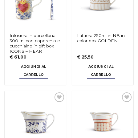
Infusiera in porcellana
Lattiera 250ml in NB in
300 ml con coperchio e
color box GOLDEN
cucchiaino in gift box
ICONS – HEART
€
61,00
€
25,50
AGGIUNGI AL
AGGIUNGI AL
CARRELLO
CARRELLO
Aggiungi
Aggiungi
alla lista
alla lista
dei
dei
desideri
desideri