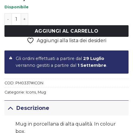
Disponibile
Set 4 mug in porcellana 400 ml in color box - decorazio
AGGIUNGI AL CARRELLO
Aggiungi alla lista dei desideri
Gli ordini effettuati a partire dal
29 Luglio
verranno gestiti a partire dal
1 Settembre
.
COD:
PM0337#ICON
Categorie:
Icons
,
Mug
Descrizione
Mug in porcellana di alta qualità. In colour
box.