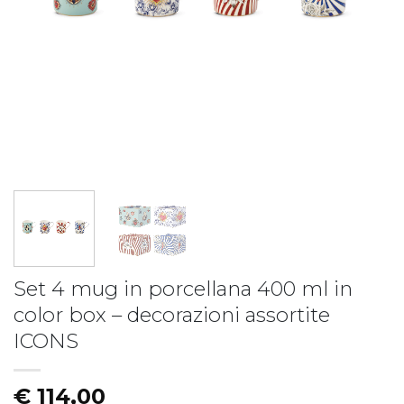
Piatto fondo LIBERTY
Piatto LIBERTY - vers.B
€
19,50
€
17,50
Set 4 mug in porcellana 400 ml in
color box – decorazioni assortite
ICONS
€
114,00