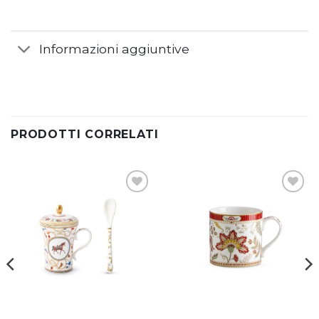
Informazioni aggiuntive
PRODOTTI CORRELATI
Aggiungi
Aggiungi
alla lista
alla lista
dei
dei
desideri
desideri
Infusiera in porc.300 ml
Mug KASHMIR