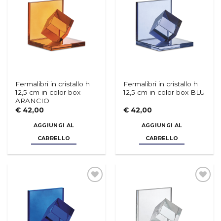
dei
dei
desideri
desideri
Fermalibri in cristallo h
Fermalibri in cristallo h
12,5 cm in color box
12,5 cm in color box BLU
ARANCIO
€
42,00
€
42,00
AGGIUNGI AL
AGGIUNGI AL
CARRELLO
CARRELLO
Aggiungi
Aggiungi
alla lista
alla lista
dei
dei
desideri
desideri