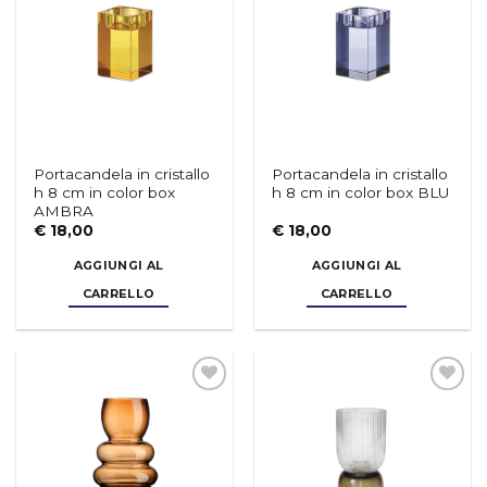
desideri
desideri
Portacandela in cristallo
Portacandela in cristallo
h 8 cm in color box
h 8 cm in color box BLU
AMBRA
€
18,00
€
18,00
AGGIUNGI AL
AGGIUNGI AL
CARRELLO
CARRELLO
Aggiungi
Aggiungi
alla lista
alla lista
dei
dei
desideri
desideri