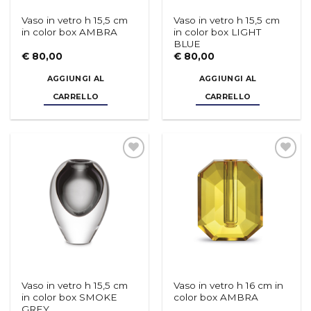
Vaso in vetro h 15,5 cm
Vaso in vetro h 15,5 cm
in color box AMBRA
in color box LIGHT
BLUE
€
80,00
€
80,00
AGGIUNGI AL
AGGIUNGI AL
CARRELLO
CARRELLO
Aggiungi
Aggiungi
alla lista
alla lista
dei
dei
desideri
desideri
Vaso in vetro h 15,5 cm
Vaso in vetro h 16 cm in
in color box SMOKE
color box AMBRA
GREY
€
80,00
€
90,00