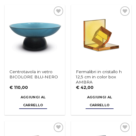
Aggiungi
Aggiungi
alla lista
alla lista
dei
dei
desideri
desideri
Centrotavola in vetro
Fermalibri in cristallo h
Piatto fondo LIBERTY
Piatto LIBERTY - vers.B
BICOLORE BLU-NERO
12,5 cm in color box
AMBRA
€
19,50
€
17,50
€
110,00
€
42,00
AGGIUNGI AL
AGGIUNGI AL
CARRELLO
CARRELLO
Aggiungi
Aggiungi
alla lista
alla lista