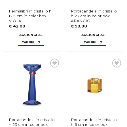
Fermalibri in cristallo h
Portacandela in cristallo
12,5 cm in color box
h 23 cm in color box
VIOLA
ARANCIO
€
42,00
€
50,00
AGGIUNGI AL
AGGIUNGI AL
CARRELLO
CARRELLO
Aggiungi
Aggiungi
alla lista
alla lista
dei
dei
desideri
desideri
Portacandela in cristallo
Portacandela in cristallo
h 23 cm in color box
h 6 cm in color box
BLU
AMBRA