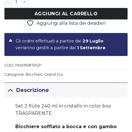
AGGIUNGI AL CARRELLO
Aggiungi alla lista dei desideri
Gli ordini effettuati a partire dal
29 Luglio
verranno gestiti a partire dal
1 Settembre
.
COD:
PM0191#TRSP
Categorie:
Bicchieri
,
Grand Cru
Descrizione
Set 2 flùte 240 ml in cristallo in color box
TRASPARENTE
Bicchiere soffiato a bocca e con gambo