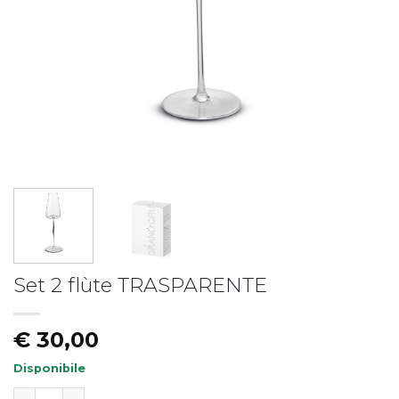
Piatto fondo LIBERTY
Piatto LIBERTY - vers.B
€
19,50
€
17,50
Set 2 flùte TRASPARENTE
€
30,00
Disponibile
Set 2 flùte TRASPARENTE quantità