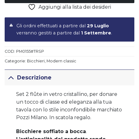
Aggiungi alla lista dei desideri
Gli ordini effettuati a partire dal
29 Luglio
verranno gestiti a partire dal
1 Settembre
.
COD:
PM0155#TRSP
Categorie:
Bicchieri
,
Modern classic
Descrizione
Set 2 flûte in vetro cristallino, per donare
un tocco di classe ed eleganza alla tua
tavola con lo stile inconfondibile marchiato
Pozzi Milano. In scatola regalo.
Bicchiere soffiato a bocca
.