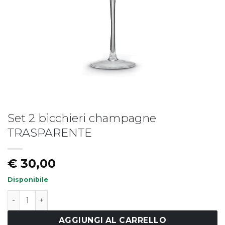
Set 2 bicchieri champagne
Piatto fondo LIBERTY
Piatto LIBERTY - vers.B
TRASPARENTE
€
19,50
€
17,50
€
30,00
Disponibile
Set 2 bicchieri champagne TRASPARENTE quantità
AGGIUNGI AL CARRELLO