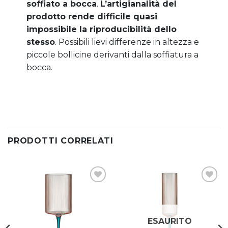
soffiato a bocca
.
L’artigianalità del
prodotto rende difficile quasi
impossibile la riproducibilità dello
stesso
. Possibili lievi differenze in altezza e
piccole bollicine derivanti dalla soffiatura a
bocca.
PRODOTTI CORRELATI
Aggiungi
Aggiungi
alla lista
alla lista
dei
dei
desideri
desideri
ESAURITO