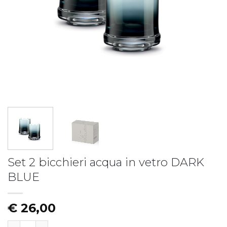
Piatto fondo LIBERTY
Piatto LIBERTY - vers.B
€
19,50
€
17,50
Set 2 bicchieri acqua in vetro DARK
BLUE
€
26,00
Set 2 bicchieri acqua in vetro DARK BLUE quantità