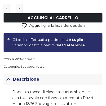
Vassoio in polipropilene 33x33 cm in color box SAUVAG
AGGIUNGI AL CARRELLO
Aggiungi alla lista dei desideri
Gli ordini effettuati a partire dal
29 Luglio
verranno gestiti a partire dal
1 Settembre
.
COD:
PM0342#SAUT
Categorie:
Sauvage
,
Vassoi
Descrizione
Dona un tocco di classe ai tuoi ambienti e
alla tua tavola con il vassoio decorato Pozzi
Milano 1876 Sauvage, realizzato in
polipropilene. Pulire a mano con un panno