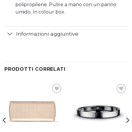
umido. In colour box.
Informazioni aggiuntive
PRODOTTI CORRELATI
Aggiungi
Aggiungi
alla lista
alla lista
dei
dei
desideri
desideri