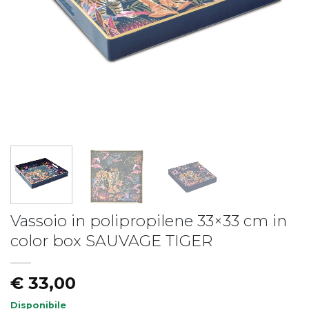
Piatto fondo LIBERTY
Piatto LIBERTY - vers.B
€
19,50
€
17,50
Vassoio in polipropilene 33×33 cm in
color box SAUVAGE TIGER
€
33,00
Disponibile