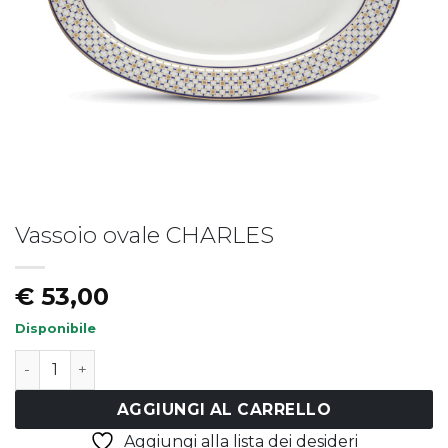
Vassoio ovale CHARLES
Piatto fondo LIBERTY
Piatto LIBERTY - vers.B
€
19,50
€
17,50
€
53,00
Disponibile
Vassoio ovale CHARLES quantità
AGGIUNGI AL CARRELLO
Aggiungi alla lista dei desideri