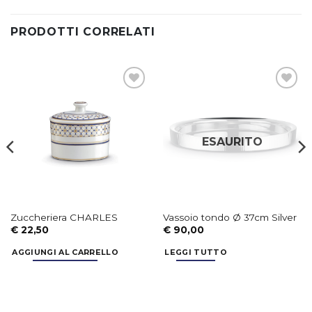
PRODOTTI CORRELATI
Aggiungi
Aggiungi
alla lista
alla lista
dei
dei
desideri
desideri
ESAURITO
Zuccheriera CHARLES
Vassoio tondo Ø 37cm Silver
€
22,50
€
90,00
AGGIUNGI AL CARRELLO
LEGGI TUTTO