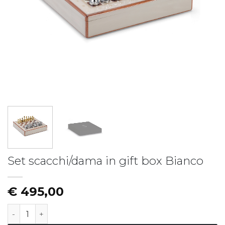
Piatto fondo LIBERTY
Piatto LIBERTY - vers.B
€
19,50
€
17,50
Set scacchi/dama in gift box Bianco
€
495,00
Set scacchi/dama in gift box Bianco quantità