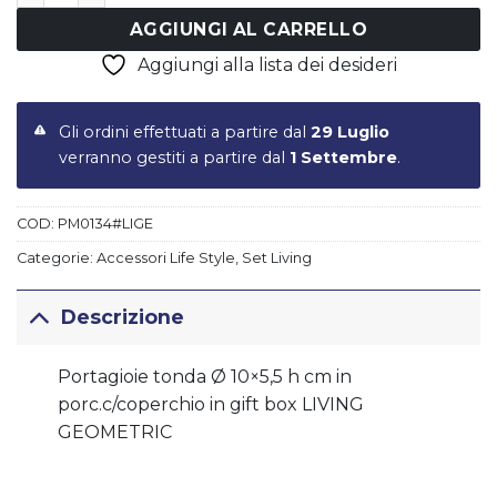
AGGIUNGI AL CARRELLO
Aggiungi alla lista dei desideri
Gli ordini effettuati a partire dal
29 Luglio
verranno gestiti a partire dal
1 Settembre
.
COD:
PM0134#LIGE
Categorie:
Accessori Life Style
,
Set Living
Descrizione
Portagioie tonda Ø 10×5,5 h cm in
porc.c/coperchio in gift box LIVING
GEOMETRIC