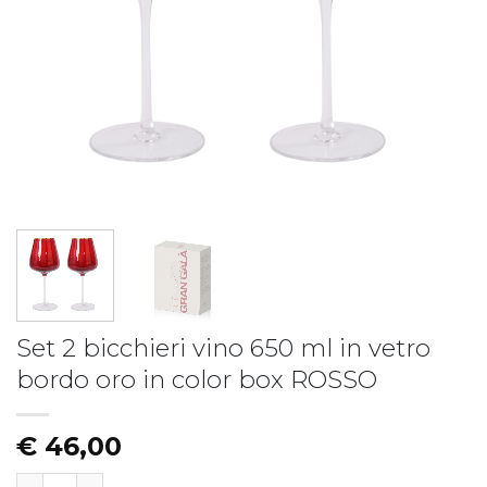
Piatto fondo LIBERTY
Piatto LIBERTY - vers.B
€
19,50
€
17,50
Set 2 bicchieri vino 650 ml in vetro
bordo oro in color box ROSSO
€
46,00
Set 2 bicchieri vino 650 ml in vetro bordo oro in color