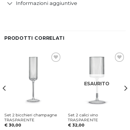
PRODOTTI CORRELATI
Aggiungi
Aggiungi
alla lista
alla lista
dei
dei
desideri
desideri
ESAURITO
Set 2 bicchieri champagne
Set 2 calici vino
TRASPARENTE
TRASPARENTE
€
30,00
€
32,00
AGGIUNGI AL CARRELLO
LEGGI TUTTO