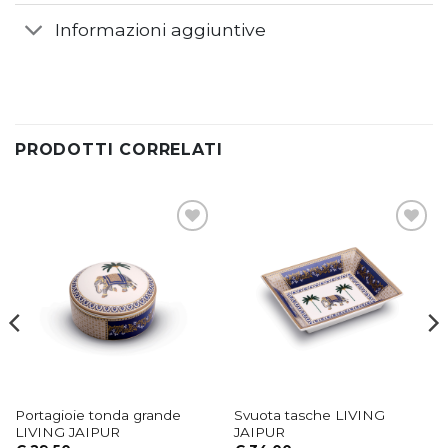
Informazioni aggiuntive
PRODOTTI CORRELATI
Aggiungi
Aggiungi
alla lista
alla lista
dei
dei
desideri
desideri
Portagioie tonda grande
Svuota tasche LIVING
LIVING JAIPUR
JAIPUR