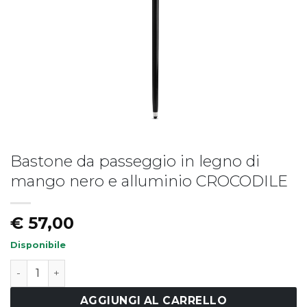
Bastone da passeggio in legno di
Piatto fondo LIBERTY
Piatto LIBERTY - vers.B
mango nero e alluminio CROCODILE
€
19,50
€
17,50
€
57,00
Disponibile
Bastone da passeggio in legno di mango nero e allumi
AGGIUNGI AL CARRELLO