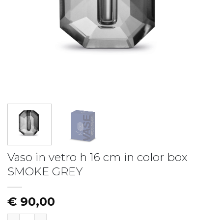
Piatto fondo LIBERTY
Piatto LIBERTY - vers.B
€
19,50
€
17,50
Vaso in vetro h 16 cm in color box
SMOKE GREY
€
90,00
Vaso in vetro h 16 cm in color box SMOKE GREY quantit