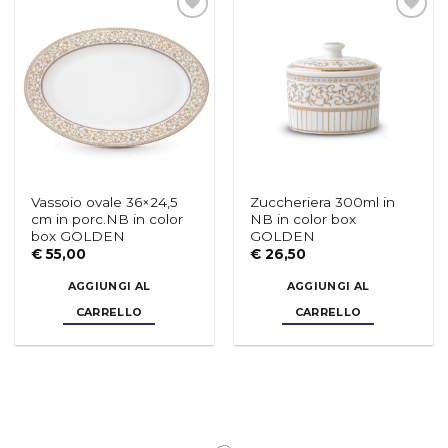
Aggiungi
Aggiungi
alla lista
alla lista
dei
dei
desideri
desideri
Vassoio ovale 36×24,5
Zuccheriera 300ml in
cm in porc.NB in color
NB in color box
box GOLDEN
GOLDEN
€
55,00
€
26,50
AGGIUNGI AL
AGGIUNGI AL
CARRELLO
CARRELLO