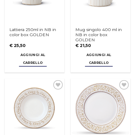
Lattiera 250ml in NB in
Mug singolo 400 ml in
color box GOLDEN
NB in color box
GOLDEN
€
25,50
€
21,50
AGGIUNGI AL
AGGIUNGI AL
CARRELLO
CARRELLO
Aggiungi
Aggiungi
alla lista
alla lista
dei
dei
desideri
desideri