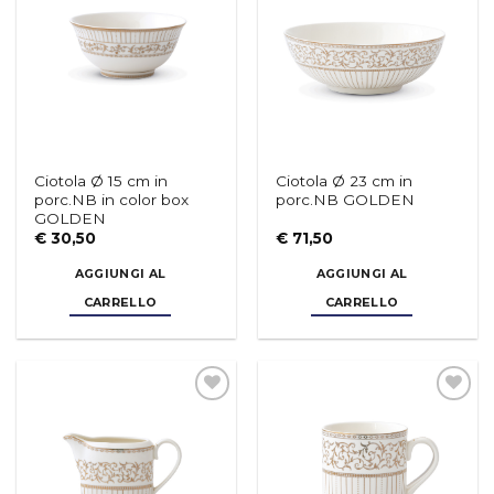
dei
dei
desideri
desideri
Ciotola Ø 15 cm in
Ciotola Ø 23 cm in
porc.NB in color box
porc.NB GOLDEN
GOLDEN
€
30,50
€
71,50
Piatto fondo LIBERTY
Piatto LIBERTY - vers.B
AGGIUNGI AL
AGGIUNGI AL
CARRELLO
CARRELLO
€
19,50
€
17,50
Aggiungi
Aggiungi
alla lista
alla lista
dei
dei
desideri
desideri