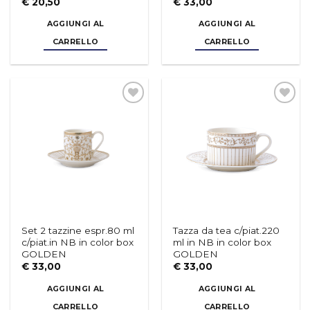
AGGIUNGI AL
AGGIUNGI AL
CARRELLO
CARRELLO
Aggiungi
Aggiungi
alla lista
alla lista
dei
dei
desideri
desideri
Set 2 tazzine espr.80 ml
Tazza da tea c/piat.220
c/piat.in NB in color box
ml in NB in color box
GOLDEN
GOLDEN
€
33,00
€
33,00
AGGIUNGI AL
AGGIUNGI AL
CARRELLO
CARRELLO