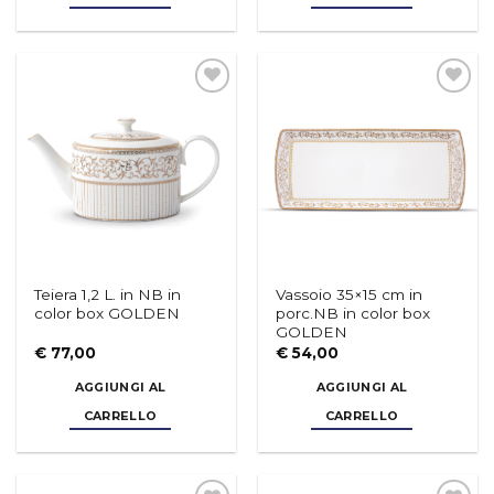
Aggiungi
Aggiungi
alla lista
alla lista
dei
dei
desideri
desideri
Teiera 1,2 L. in NB in
Vassoio 35×15 cm in
color box GOLDEN
porc.NB in color box
GOLDEN
€
77,00
€
54,00
AGGIUNGI AL
AGGIUNGI AL
CARRELLO
CARRELLO