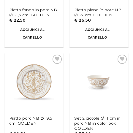
Piatto fondo in porc.NB
Piatto piano in porc.NB
Ø 21,5 cm. GOLDEN
Ø 27 cm. GOLDEN
€
22,50
€
26,50
AGGIUNGI AL
AGGIUNGI AL
CARRELLO
CARRELLO
Aggiungi
Aggiungi
alla lista
alla lista
dei
dei
desideri
desideri
Piatto porc.NB Ø 19,5
Set 2 ciotole Ø 11 cm in
cm. GOLDEN
porc.NB in color box
GOLDEN
€
20,50
€
33,00