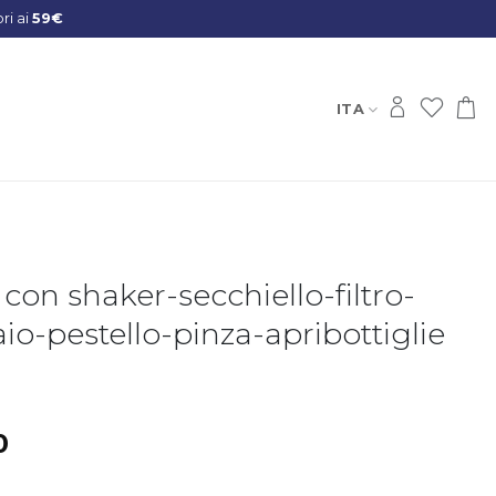
ITA
 con shaker-secchiello-filtro-
io-pestello-pinza-apribottiglie
0