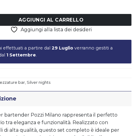
shaker-secchiello-filtro-cucchiaio-pestello-pinza-apribott
AGGIUNGI AL CARRELLO
Aggiungi alla lista dei desideri
Piatto LIBERTY - vers.B
€
17,50
ni effettuati a partire dal
29 Luglio
verranno gestiti a
 dal
1 Settembre
.
rezzature bar
,
Silver nights
izione
per bartender Pozzi Milano rappresenta il perfetto
rio tra eleganza e funzionalità. Realizzato con
li di alta qualità, questo set completo è ideale per