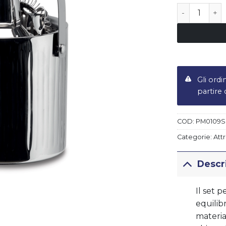
Set bar con 
ert LIBERTY
Piatto fondo LIBERTY
€
19,50
Gli ordi
partire
COD:
PM0109S
Categorie:
Att
Descr
Il set 
equilib
materia