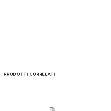
PRODOTTI CORRELATI
Aggiungi
alla lista
dei
desideri