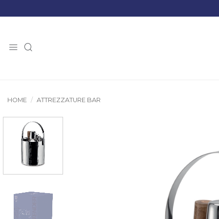
Salta
ai
contenuti
HOME
/
ATTREZZATURE BAR
Prodotti suggeriti