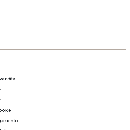
 vendita
y
y
ookie
agamento