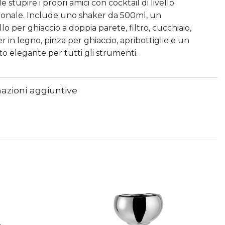
e stupire i propri amici con cocktail di livello
ionale. Include uno shaker da 500ml, un
lo per ghiaccio a doppia parete, filtro, cucchiaio,
 in legno, pinza per ghiaccio, apribottiglie e un
o elegante per tutti gli strumenti.
azioni aggiuntive
Aggiungi
Aggiungi
alla lista
alla lista
dei
dei
desideri
desideri