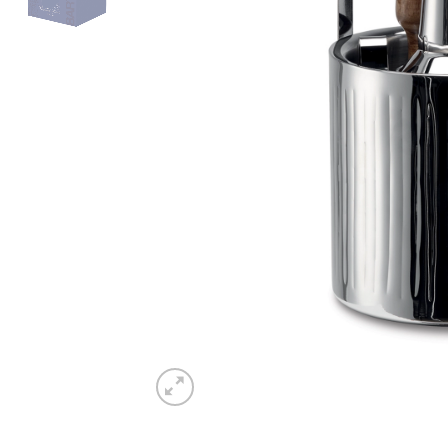
Piatto piano LIBERTY
Piatto dess
€
21,50
€
17,50