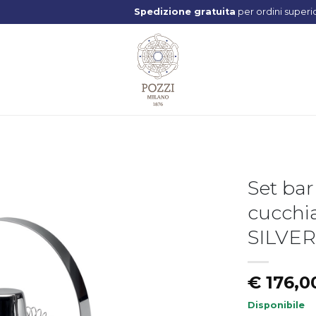
Spedizione gratuita
per ordini superiori ai
59€
Set bar
cucchia
Aggiungi
alla lista
SILVER
dei
desideri
€
176,0
Disponibile