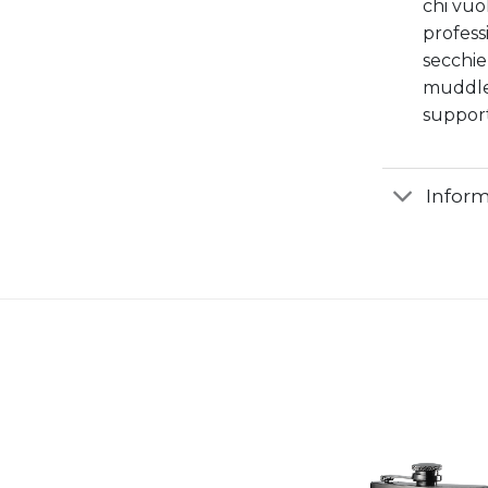
chi vuol
profess
secchiel
muddler
support
Inform
Aggiungi
alla lista
dei
desideri