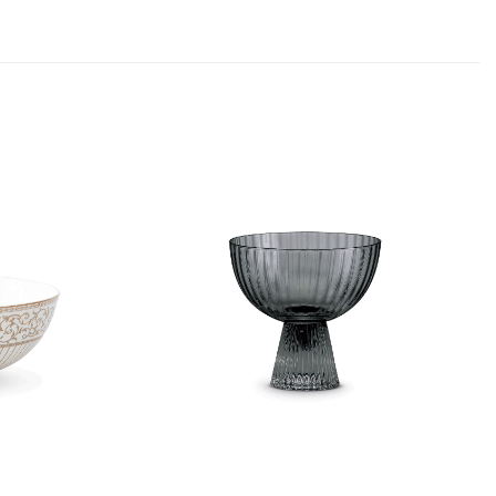
Aggiungi
Aggiungi
alla lista
alla lista
dei
dei
desideri
desideri