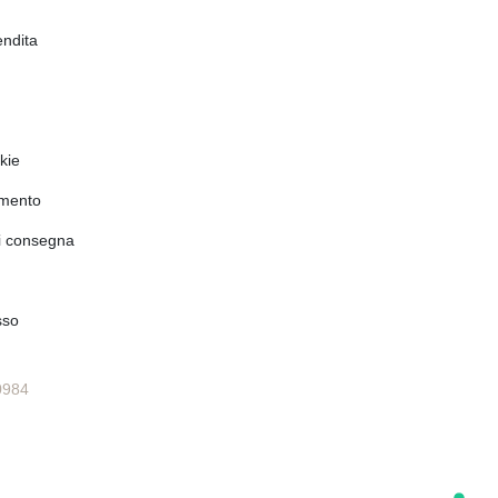
endita
kie
amento
di consegna
sso
0984