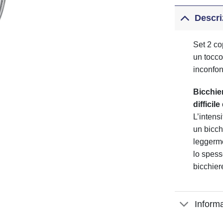
Descri
Set 2 co
un tocco
rt LIBERTY
Piatto fondo LIBERTY
inconfon
€
19,50
Bicchie
difficil
L’intens
un bicchi
leggerme
lo spess
bicchier
Informa