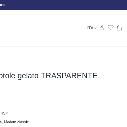
bre
.
ITA
iotole gelato TRASPARENTE
TRSP
le
,
Modern classic