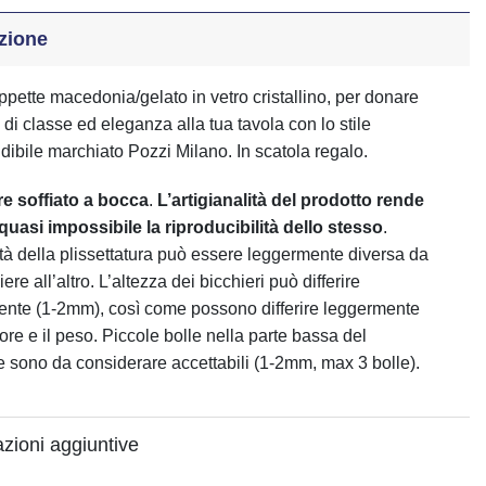
zione
ppette macedonia/gelato in vetro cristallino, per donare
 di classe ed eleganza alla tua tavola con lo stile
Piatto LIBERTY - vers.B
dibile marchiato Pozzi Milano. In scatola regalo.
€
17,50
re soffiato a bocca
.
L’artigianalità del prodotto rende
e quasi impossibile la riproducibilità dello stesso
.
ità della plissettatura può essere leggermente diversa da
ere all’altro. L’altezza dei bicchieri può differire
nte (1-2mm), così come possono differire leggermente
ore e il peso. Piccole bolle nella parte bassa del
e sono da considerare accettabili (1-2mm, max 3 bolle).
zioni aggiuntive