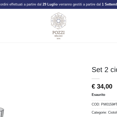
 ordini effettuati a partire dal
29 Luglio
verranno gestiti a partire dal
1 Settem
Set 2 c
Aggiungi
€
34,00
alla lista
dei
desideri
Esaurito
COD:
PM0159#
Categorie:
Cioto