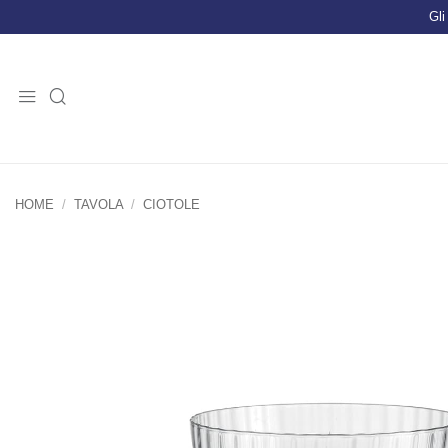
Salta
Gli
ai
contenuti
HOME
/
TAVOLA
/
CIOTOLE
Prodotti suggeriti