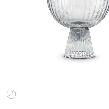
Piatto piano LIBERTY
Piatto desse
€
21,50
€
17,50