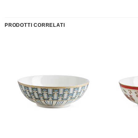
PRODOTTI CORRELATI
Aggiungi
alla lista
dei
desideri