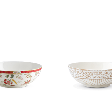
Aggiungi
alla lista
dei
desideri