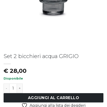
Set 2 bicchieri acqua GRIGIO
Piatto fondo LIBERTY
Piatto LIBERTY - vers.B
€
19,50
€
17,50
€
28,00
Disponibile
Set 2 bicchieri acqua GRIGIO quantità
AGGIUNGI AL CARRELLO
Aggiungi alla lista dei desideri