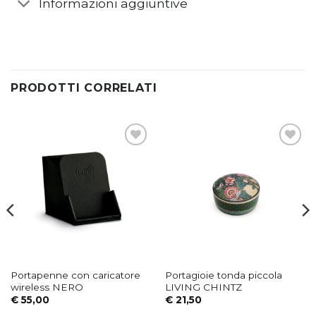
Informazioni aggiuntive
PRODOTTI CORRELATI
Aggiungi
Aggiungi
alla lista
alla lista
dei
dei
desideri
desideri
Portapenne con caricatore
Portagioie tonda piccola
wireless NERO
LIVING CHINTZ
€
55,00
€
21,50