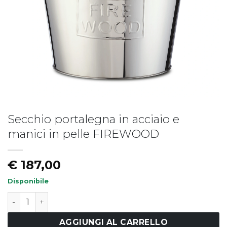
Secchio portalegna in acciaio e
Piatto fondo LIBERTY
Piatto LIBERTY - vers.B
manici in pelle FIREWOOD
€
19,50
€
17,50
€
187,00
Disponibile
Secchio portalegna in acciaio e manici in pelle FIREWO
AGGIUNGI AL CARRELLO