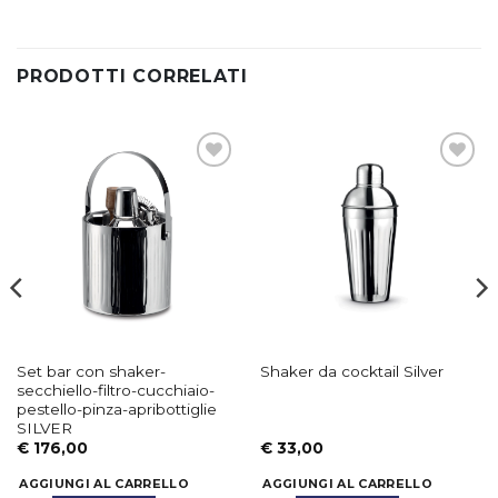
PRODOTTI CORRELATI
Aggiungi
Aggiungi
alla lista
alla lista
dei
dei
desideri
desideri
Set bar con shaker-
Shaker da cocktail Silver
secchiello-filtro-cucchiaio-
pestello-pinza-apribottiglie
SILVER
€
176,00
€
33,00
AGGIUNGI AL CARRELLO
AGGIUNGI AL CARRELLO