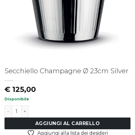
Secchiello Champagne Ø 23cm Silver
Piatto fondo LIBERTY
Piatto LIBERTY - vers.B
€
19,50
€
17,50
€
125,00
Disponibile
Secchiello Champagne Ø 23cm Silver quantità
AGGIUNGI AL CARRELLO
Aggiungi alla lista dei desideri