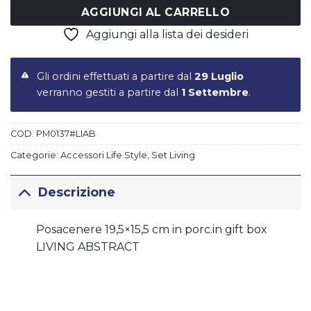
AGGIUNGI AL CARRELLO
Aggiungi alla lista dei desideri
Gli ordini effettuati a partire dal
29 Luglio
verranno gestiti a partire dal
1 Settembre
.
COD:
PM0137#LIAB
Categorie:
Accessori Life Style
,
Set Living
Descrizione
Posacenere 19,5×15,5 cm in porc.in gift box
LIVING ABSTRACT