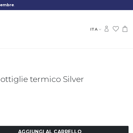
tembre
.
ITA
ottiglie termico Silver
lie termico Silver quantità
AGGIUNGI AL CARRELLO