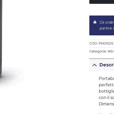
Gli ordi
partire
ert LIBERTY
Piatto fondo LIBERTY
€
19,50
COD:
PM0102S
Categorie:
Att
Descr
Portabo
perfett
bottigl
con il s
Dimensi