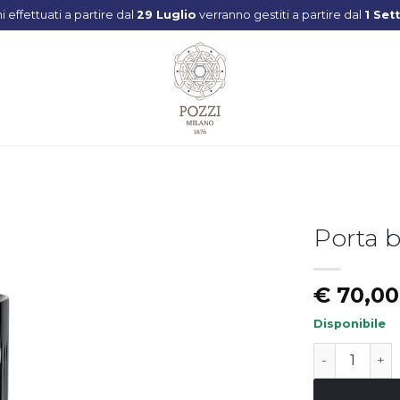
ni effettuati a partire dal
29 Luglio
verranno gestiti a partire dal
1 Set
Porta b
Aggiungi
€
70,00
alla lista
dei
desideri
Disponibile
Porta bottig