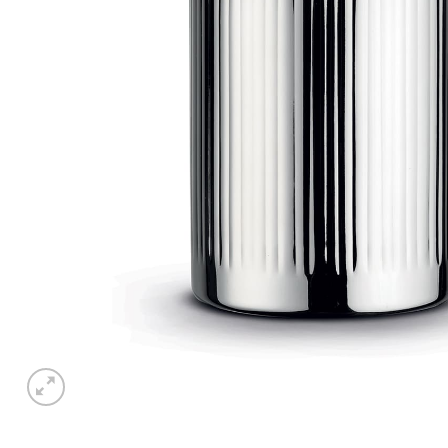
Piatto piano LIBERTY
Piatto dess
€
21,50
€
17,50