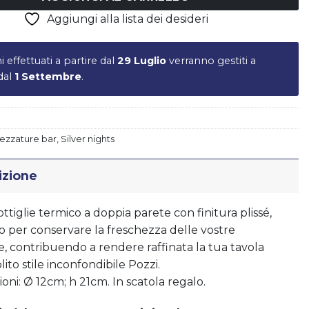
Aggiungi alla lista dei desideri
ni effettuati a partire dal
29 Luglio
verranno gestiti a
 dal
1 Settembre
.
Piatto LIBERTY - vers.B
€
17,50
rezzature bar
,
Silver nights
izione
ttiglie termico a doppia parete con finitura plissé,
o per conservare la freschezza delle vostre
ie, contribuendo a rendere raffinata la tua tavola
olito stile inconfondibile Pozzi.
oni: Ø 12cm; h 21cm. In scatola regalo.