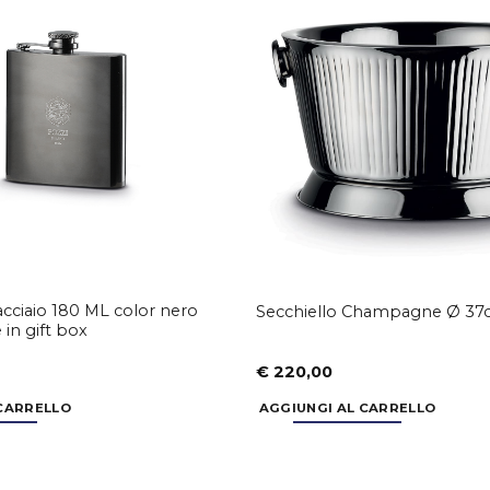
Aggiungi
alla lista
dei
desideri
 acciaio 180 ML color nero
Secchiello Champagne Ø 37c
e in gift box
€
220,00
 CARRELLO
AGGIUNGI AL CARRELLO