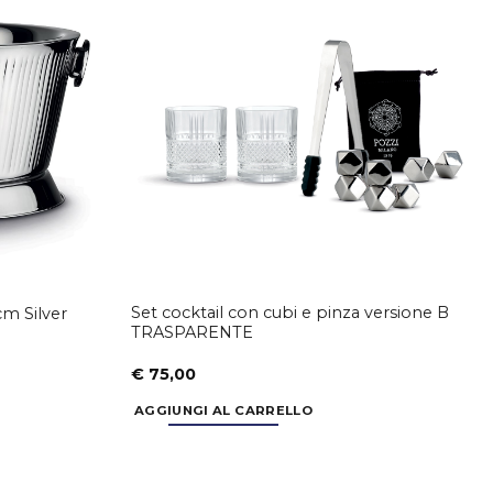
Aggiungi
Aggiungi
alla lista
alla lista
dei
dei
desideri
desideri
Set cocktail con cubi e pinza versione B
m Silver
TRASPARENTE
€
75,00
AGGIUNGI AL CARRELLO