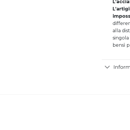
L’acci
L’artig
impossi
differen
alla dis
singola 
bensì pa
Inform