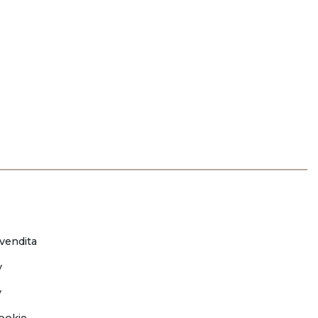
 vendita
y
y