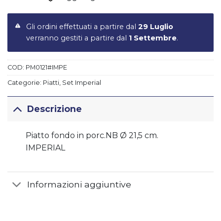
Gli ordini effettuati a partire dal
29 Luglio
verranno gestiti a partire dal
1 Settembre
.
COD:
PM0121#IMPE
Categorie:
Piatti
,
Set Imperial
Descrizione
Piatto fondo in porc.NB Ø 21,5 cm.
IMPERIAL
Informazioni aggiuntive