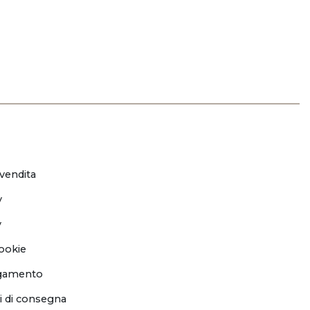
 vendita
y
y
ookie
agamento
i di consegna