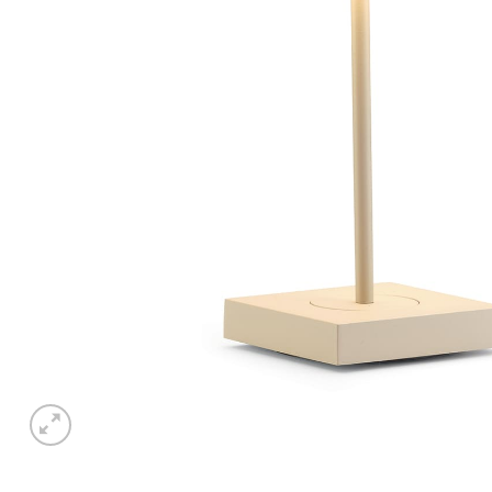
Piatto piano LIBERTY
Piatto dess
€
21,50
€
17,50