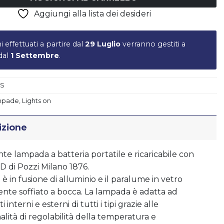
Aggiungi alla lista dei desideri
ni effettuati a partire dal
29 Luglio
verranno gestiti a
 dal
1 Settembre
.
Piatto LIBERTY - vers.B
€
17,50
#S
mpade
,
Lights on
izione
nte lampada a batteria portatile e ricaricabile con
D di Pozzi Milano 1876.
 è in fusione di alluminio e il paralume in vetro
ente soffiato a bocca. La lampada è adatta ad
 interni e esterni di tutti i tipi grazie alle
alità di regolabilità della temperatura e