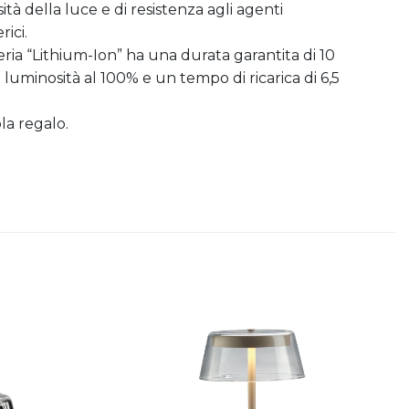
ità della luce e di resistenza agli agenti
ici.
eria “Lithium-Ion” ha una durata garantita di 10
 luminosità al 100% e un tempo di ricarica di 6,5
la regalo.
Aggiungi
Aggiungi
alla lista
alla lista
dei
dei
desideri
desideri