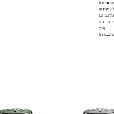
luminos
atmosfer
La batt
ore con
ore.
In scato
Aggiungi
alla lista
dei
desideri