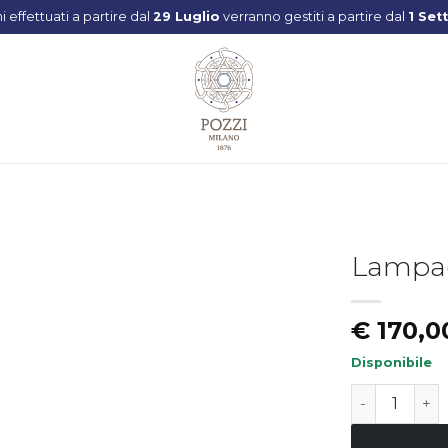
ni effettuati a partire dal
29 Luglio
verranno gestiti a partire dal
1 Set
Lampa
Aggiungi
€
170,0
alla lista
dei
desideri
Disponibile
Lampada LE