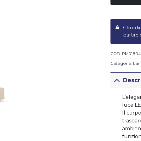
Gli ordi
partire
ert LIBERTY
Piatto fondo LIBERTY
€
19,50
COD:
PM0180
Categorie:
La
Descr
L’elega
luce LE
Il corpo
traspar
ambienti
funzion