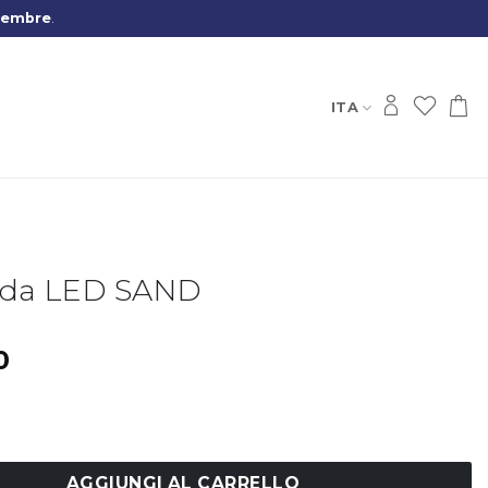
tembre
.
ITA
da LED SAND
0
D SAND quantità
AGGIUNGI AL CARRELLO