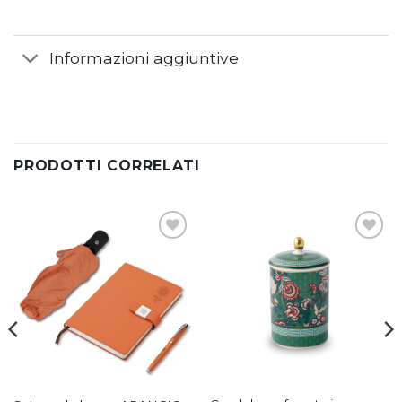
Informazioni aggiuntive
PRODOTTI CORRELATI
Aggiungi
Aggiungi
alla lista
alla lista
dei
dei
desideri
desideri
Candela profumata in
Set regalo lavoro ARANCIO
vasetto di porcellana in gift