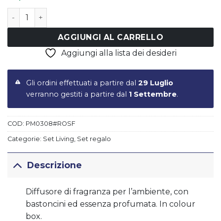
Fragranza d'ambiente 500 ml in color box ROSSO SFO
AGGIUNGI AL CARRELLO
Aggiungi alla lista dei desideri
Gli ordini effettuati a partire dal
29 Luglio
verranno gestiti a partire dal
1 Settembre
.
COD:
PM0308#ROSF
Categorie:
Set Living
,
Set regalo
Descrizione
Diffusore di fragranza per l’ambiente, con
bastoncini ed essenza profumata. In colour
box.