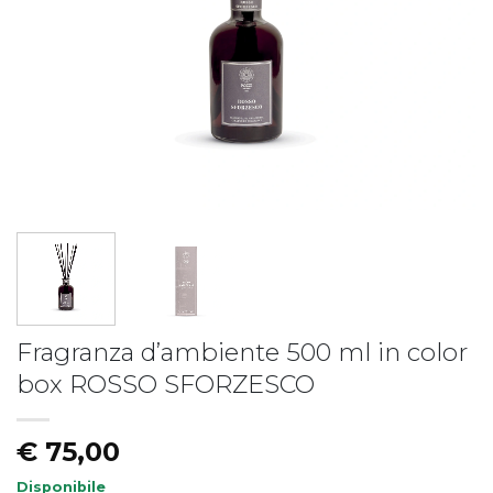
Piatto fondo LIBERTY
Piatto LIBERTY - vers.B
€
19,50
€
17,50
Fragranza d’ambiente 500 ml in color
box ROSSO SFORZESCO
€
75,00
Disponibile