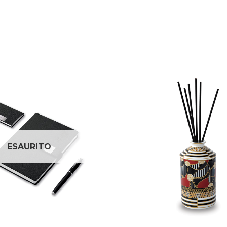
Aggiungi
alla lista
dei
desideri
ESAURITO