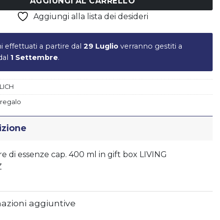
AGGIUNGI AL CARRELLO
Aggiungi alla lista dei desideri
ni effettuati a partire dal
29 Luglio
verranno gestiti a
Piatto LIBERTY - vers.B
 dal
1 Settembre
.
€
17,50
LICH
 regalo
izione
re di essenze cap. 400 ml in gift box LIVING
Z
azioni aggiuntive