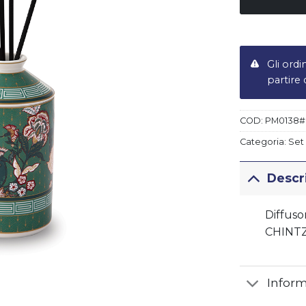
Gli ordi
ert LIBERTY
Piatto fondo LIBERTY
partire
€
19,50
COD:
PM0138#
Categoria:
Set
Descr
Diffuso
CHINT
Inform