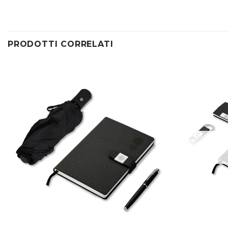
PRODOTTI CORRELATI
Aggiungi
alla lista
dei
desideri