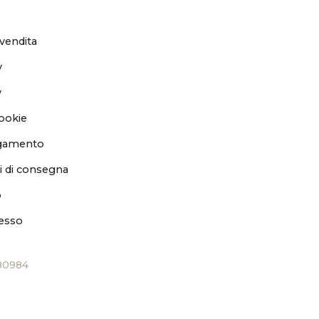
 vendita
y
y
ookie
agamento
i di consegna
o
cesso
80984