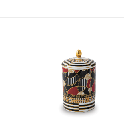
Aggiungi
Aggiungi
alla lista
alla lista
dei
dei
desideri
desideri