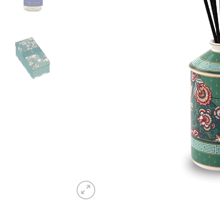
Piatto piano LIBERTY
Piatto dess
€
21,50
€
17,50