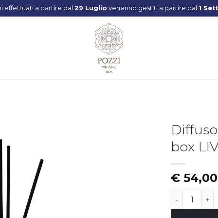
Diffuso
box LI
Aggiungi
alla lista
dei
€
54,00
desideri
Diffusore di