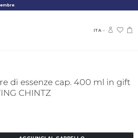
Spedizione gratuita
per ordini superiori ai
59€
ITA
re di essenze cap. 400 ml in gift
VING CHINTZ
 essenze cap. 400 ml in gift box LIVING CHINTZ quantità