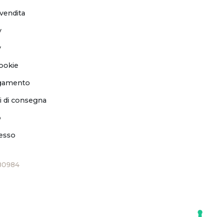
 vendita
y
y
ookie
agamento
i di consegna
o
cesso
80984