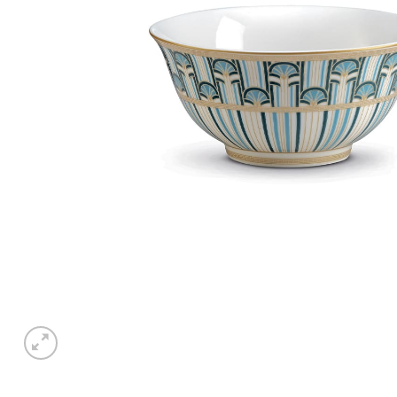
Piatto piano LIBERTY
Piatto dess
€
21,50
€
17,50