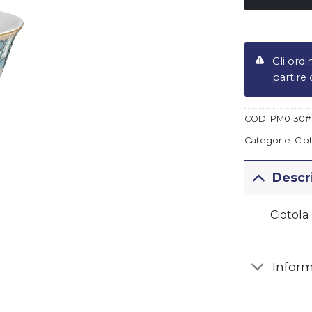
Gli ordi
partire
ert LIBERTY
Piatto fondo LIBERTY
€
19,50
COD:
PM0130#
Categorie:
Cio
Descr
Ciotola
Inform