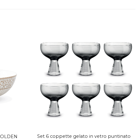
Aggiungi
Aggiungi
alla lista
alla lista
dei
dei
desideri
desideri
Set 6 coppette gelato in vetro puntinato
 GOLDEN