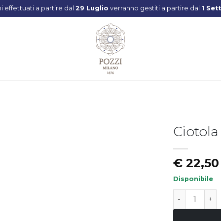
Spedizione gratuita
per ordini superiori ai
59€
Ciotol
Aggiungi
€
22,50
alla lista
dei
desideri
Disponibile
Ciotola LIBE