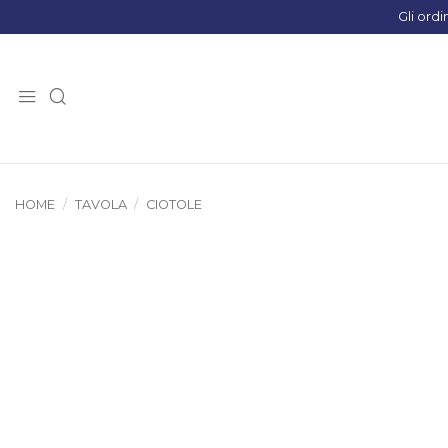
Salta
ai
contenuti
HOME
/
TAVOLA
/
CIOTOLE
Prodotti suggeriti