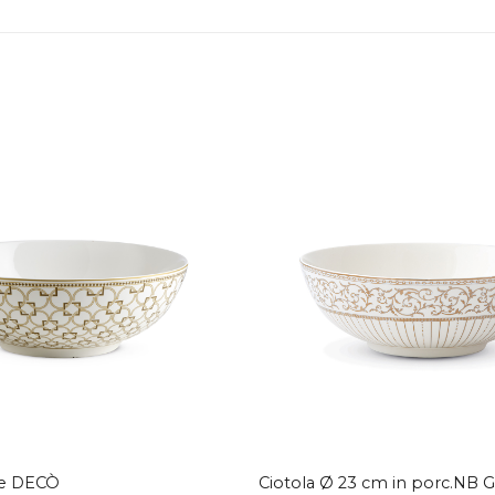
Aggiungi
alla lista
dei
desideri
de DECÒ
Ciotola Ø 23 cm in porc.NB