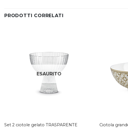
PRODOTTI CORRELATI
Aggiungi
alla lista
dei
desideri
ESAURITO
Set 2 ciotole gelato TRASPARENTE
Ciotola gran