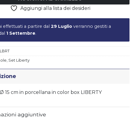
Aggiungi alla lista dei desideri
ni effettuati a partire dal
29 Luglio
verranno gestiti a
 dal
1 Settembre
.
Piatto LIBERTY - vers.B
€
17,50
LBRT
tole
,
Set Liberty
izione
 Ø 15 cm in porcellana in color box LIBERTY
azioni aggiuntive